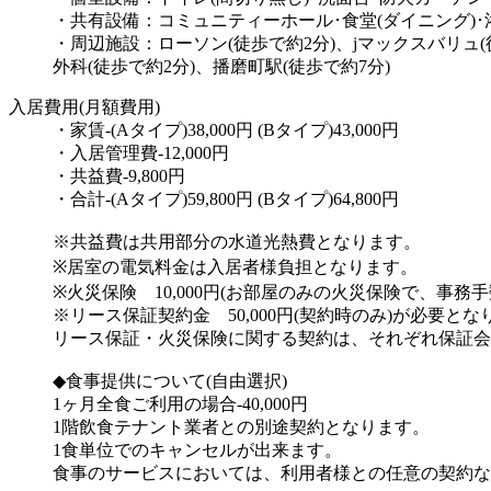
・共有設備：コミュニティーホール･食堂(ダイニング)･
・周辺施設：ローソン(徒歩で約2分)、jマックスバリュ(
外科(徒歩で約2分)、播磨町駅(徒歩で約7分)
入居費用(月額費用)
・家賃-(Aタイプ)38,000円 (Bタイプ)43,000円
・入居管理費-12,000円
・共益費-9,800円
・合計-(Aタイプ)59,800円 (Bタイプ)64,800円
※共益費は共用部分の水道光熱費となります。
※居室の電気料金は入居者様負担となります。
※火災保険 10,000円(お部屋のみの火災保険で、事務
※リース保証契約金 50,000円(契約時のみ)が必要とな
リース保証・火災保険に関する契約は、それぞれ保証会
◆食事提供について(自由選択)
1ヶ月全食ご利用の場合-40,000円
1階飲食テナント業者との別途契約となります。
1食単位でのキャンセルが出来ます。
食事のサービスにおいては、利用者様との任意の契約な