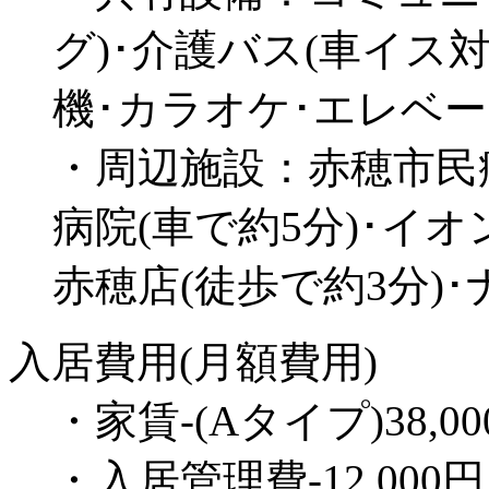
グ)･介護バス(車イス対
機･カラオケ･エレベ
・周辺施設：赤穂市民病
病院(車で約5分)･イオ
赤穂店(徒歩で約3分)･
入居費用(月額費用)
・家賃-(Aタイプ)38,00
・入居管理費-12,000円